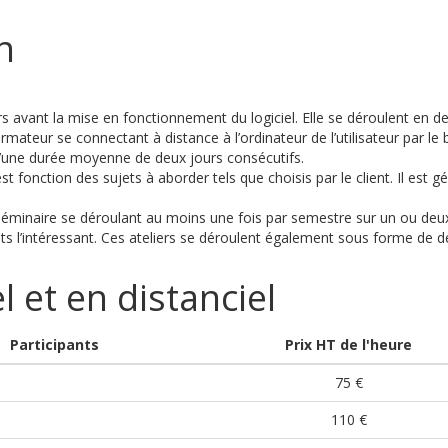
n
rs avant la mise en fonctionnement du logiciel. Elle se déroulent en d
mateur se connectant à distance à l’ordinateur de l’utilisateur par l
d’une durée moyenne de deux jours consécutifs.
t fonction des sujets à aborder tels que choisis par le client. Il e
minaire se déroulant au moins une fois par semestre sur un ou deux jo
jets l’intéressant. Ces ateliers se déroulent également sous forme de 
l et en distanciel
Participants
Prix HT de l'heure
75 €
110 €