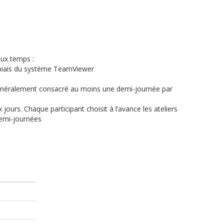
eux temps :
e biais du système TeamViewer
st généralement consacré au moins une demi-journée par
urs. Chaque participant choisit à l’avance les ateliers
demi-journées