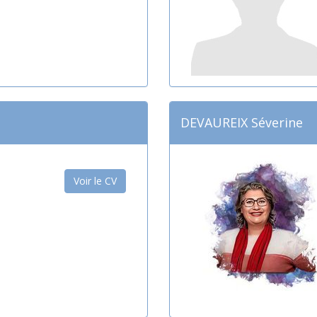
DEVAUREIX Séverine
Voir le CV