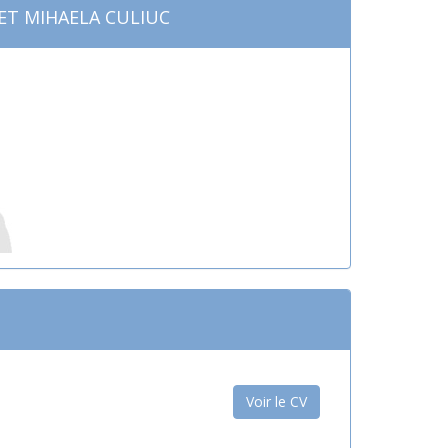
ET MIHAELA CULIUC
Voir le CV