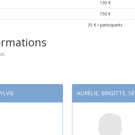
130 €
150 €
35 € / participants
ormations
on.
SYLVIE
AURÉLIE, BRIGITTE, S