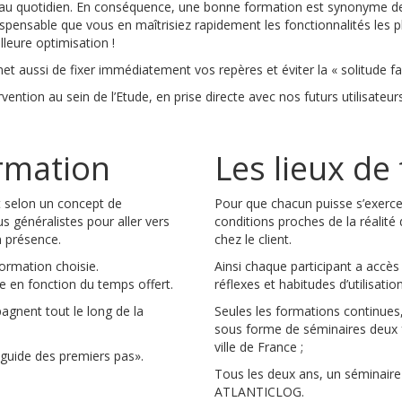
l au quotidien. En conséquence, une bonne formation est synonyme de bo
ispensable que vous en maîtrisiez rapidement les fonctionnalités les p
leure optimisation !
et aussi de fixer immédiatement vos repères et éviter la « solitude fa
rvention au sein de l’Etude, en prise directe avec nos futurs utilisate
rmation
Les lieux de
t selon un concept de
Pour que chacun puisse s’exerce
lus généralistes pour aller vers
conditions proches de la réalité 
n présence.
chez le client.
ormation choisie.
Ainsi chaque participant a accès
e en fonction du temps offert.
réflexes et habitudes d’utilisation
agnent tout le long de la
Seules les formations continues,
sous forme de séminaires deux f
ville de France ;
«guide des premiers pas».
Tous les deux ans, un séminaire 
ATLANTICLOG.