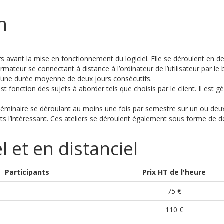
n
rs avant la mise en fonctionnement du logiciel. Elle se déroulent en d
mateur se connectant à distance à l’ordinateur de l’utilisateur par l
d’une durée moyenne de deux jours consécutifs.
t fonction des sujets à aborder tels que choisis par le client. Il e
minaire se déroulant au moins une fois par semestre sur un ou deux jo
jets l’intéressant. Ces ateliers se déroulent également sous forme de 
l et en distanciel
Participants
Prix HT de l'heure
75 €
110 €