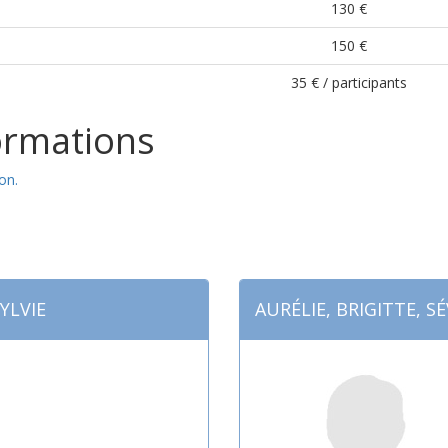
130 €
150 €
35 € / participants
ormations
on.
SYLVIE
AURÉLIE, BRIGITTE, S