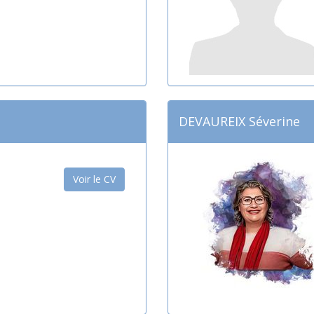
DEVAUREIX Séverine
Voir le CV