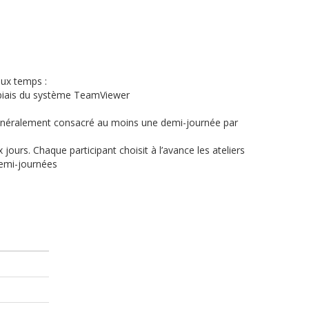
eux temps :
e biais du système TeamViewer
st généralement consacré au moins une demi-journée par
urs. Chaque participant choisit à l’avance les ateliers
demi-journées