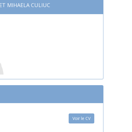
ET MIHAELA CULIUC
Voir le CV