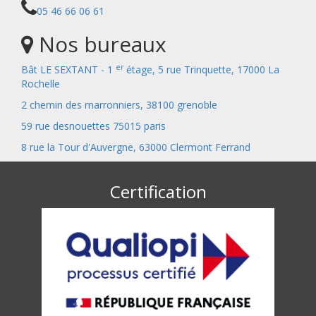
05 46 66 06 61
Nos bureaux
er
Bât LE SEXTANT - 1
étage, 5 rue Trinquette, 17000 La
Rochelle
2 chemin des marronniers, 38100 grenoble
59 rue desnouettes 75015 paris
8 rue la Tour d'Auvergne, 63000 Clermont Ferrand
Certification