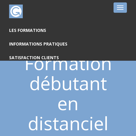
Toggle
navigat
LES FORMATIONS
INFORMATIONS PRATIQUES
Formation
SATISFACTION CLIENTS
débutant
en
distanciel