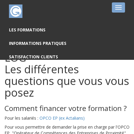
Toggle
navigat
FAQ : S'inscrire à une
LES FORMATIONS
formation ATLANTIC
INFORMATIONS PRATIQUES
LOG
SATISFACTION CLIENTS
Les différentes
questions que vous vous
posez
Comment financer votre formation ?
Pour les salariés :
OPCO EP (ex Actalians)
Pour vous permettre de demander la prise en charge par l'OPCO
EP, "Opérateur de Compétences des Entreprises de Proximité",