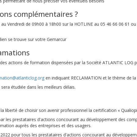
s permettant de nous préciser vos éventuels besoins
ions complémentaires ?
au Vendredi de 09h00 à 18h00 sur la HOTLINE au 05 46 66 06 61 ou pa
lien se trouve sur votre Gemarcur
lamations
n des actions de formation dispensées par la Société ATLANTIC LOG po
mation@atlanticlog.org
en indiquant RECLAMATION et le thème de la fo
sera étudiée dans les meilleurs délais.
 liberté de choisir son avenir professionnel la certification « Qualiopi 
 par les prestataires d'actions concourant au développement des com
formation auprès des entreprises et des usagers.
ier 2022 pour tous les prestataires d'actions concourant au dévelop