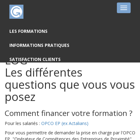
Toggle
navigat
FAQ : S'inscrire à une
LES FORMATIONS
formation ATLANTIC
INFORMATIONS PRATIQUES
LOG
SATISFACTION CLIENTS
Les différentes
questions que vous vous
posez
Comment financer votre formation ?
Pour les salariés :
OPCO EP (ex Actalians)
Pour vous permettre de demander la prise en charge par l'OPCO
EP, "Opérateur de Compétences des Entreprises de Proximité",