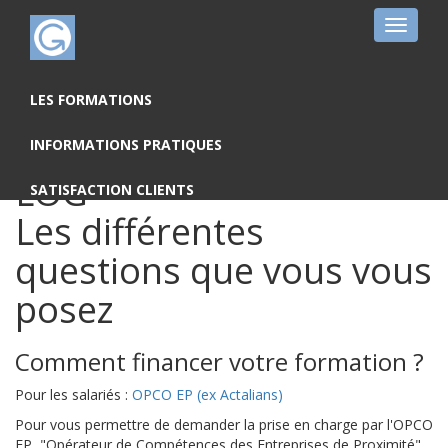
Toggle
navigat
FAQ : S'inscrire à une
LES FORMATIONS
formation ATLANTIC
INFORMATIONS PRATIQUES
LOG
SATISFACTION CLIENTS
Les différentes
questions que vous vous
posez
Comment financer votre formation ?
Pour les salariés :
OPCO EP (ex Actalians)
Pour vous permettre de demander la prise en charge par l'OPCO
EP, "Opérateur de Compétences des Entreprises de Proximité",